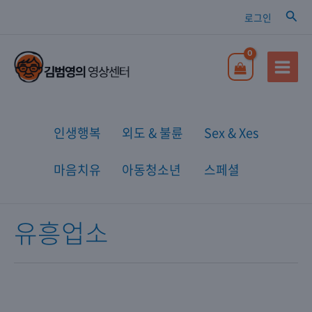
콘텐츠로
검색
로그인
건너뛰기
Main
Menu
인생행복
외도 & 불륜
Sex & Xes
마음치유
아동청소년
스페셜
유흥업소