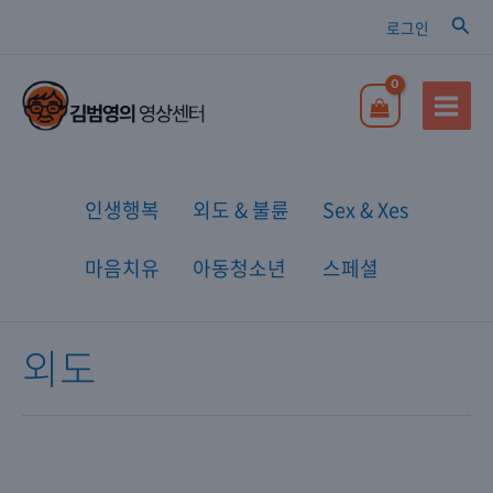
콘텐츠로
검색
로그인
건너뛰기
Main
Menu
인생행복
외도 & 불륜
Sex & Xes
마음치유
아동청소년
스페셜
외도