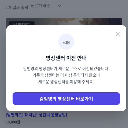
1개 결과 출력
×
📣
영상센터 이전 안내
김범영의 영상센터가 새로운 주소로 이전되었습니다.
기존 영상센터는 더 이상 운영되지 않으니
새로운 영상센터를 이용해 주세요.
infidel
채팅어플, SNS, 외도소개로 만난 상간녀를
김범영의 영상센터 바로가기
응징방법
[남편외도][대처법][상간녀 응징방법]
10,000
원